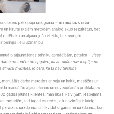
tjaunošanas pakalpoju sniegšanā –
manuālās darba
jām un ķirurģiskajām metodēm analoģiskus rezultātus, bet
t estētisko un atjaunojošo efektu, tiek sniegts
 ir pelnījis lielu uzmanību.
manuālo atjaunošanas tehniku apmācībām, pateica –
visas
m darba metodēm un apgalvo, ka ar rokām nav iespējams
 atnācu mācīties, jo ceru, ka tā nav taisnība
.
, manuālās darba metodes ar seju un kaklu, masāžas un
 kakla manuālās atjaunošanas un novecošanās profilakses
5-32 gadus jaunas klientes, man likās, ka viņām, iespējams,
as metodēm, tad tagad es redzu, cik nozīmīgi ir laicīgi
t pareizus ieradumus un likvidēt organisma ieradumus, kuri