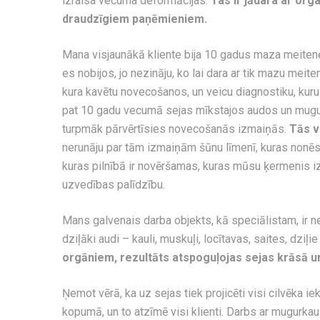
izraisa vecuma deformācijas.
Tas ir jādara ar org
draudzīgiem paņēmieniem.
Mana visjaunākā kliente bija 10 gadus maza meiten
es nobijos, jo nezināju, ko lai dara ar tik mazu mei
kura kavētu novecošanos, un veicu diagnostiku, kuru 
pat 10 gadu vecumā sejas mīkstajos audos un mugurk
turpmāk pārvērtīsies novecošanās izmaiņās.
Tās va
nerunāju par tām izmaiņām šūnu līmenī, kuras nonē
kuras pilnībā ir novēršamas, kuras mūsu ķermenis i
uzvedības palīdzību.
Mans galvenais darba objekts, kā speciālistam, ir n
dziļāki audi – kauli, muskuļi, locītavas, saites, dziļie
orgāniem, rezultāts atspoguļojas sejas krāsā un
Ņemot vērā, ka uz sejas tiek projicēti visi cilvēka i
kopumā, un to atzīmē visi klienti. Darbs ar mugurkaul