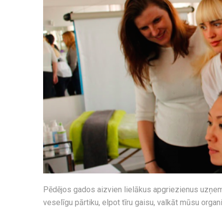
Pēdējos gados aizvien lielākus apgriezienus uzņe
veselīgu pārtiku, elpot tīru gaisu, valkāt mūsu org