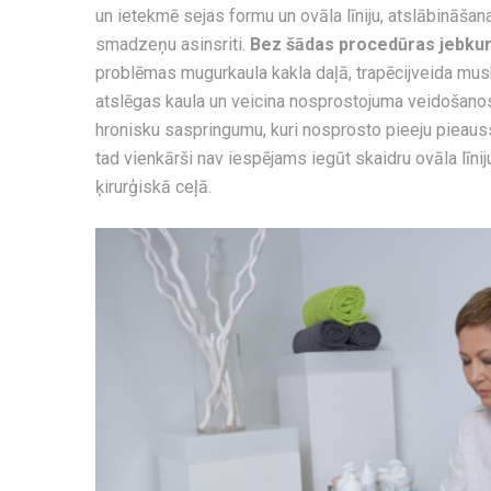
un ietekmē sejas formu un ovāla līniju, atslābināšana
smadzeņu asinsriti.
Bez šādas procedūras jebkuri
problēmas mugurkaula kakla daļā, trapēcijveida mus
atslēgas kaula un veicina nosprostojuma veidošan
hronisku saspringumu, kuri nosprosto pieeju pieau
tad vienkārši nav iespējams iegūt skaidru ovāla līniju, 
ķirurģiskā ceļā.