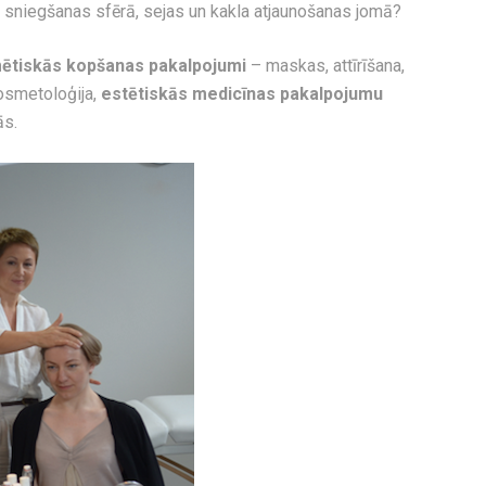
u sniegšanas sfērā, sejas un kakla atjaunošanas jomā?
mētiskās kopšanas pakalpojumi
– maskas, attīrīšana,
osmetoloģija,
estētiskās medicīnas pakalpojumu
ās.