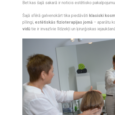
Bet kas šajā sakarā ir noticis estētisko pakalpojum
Šajā sfērā galvenokārt tika piedāvāti
klasiski kos
pīlingi,
estētiskās fizioterapijas jomā
– aparātu k
vidū
tie ir invazīvie līdzekļi un ķirurģiskas iejaukšan