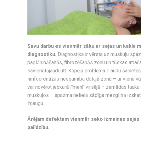
Savu darbu es vienmēr sāku ar sejas un kakla m
diagnostiku.
Diagnostika ir vērsta uz muskuļu spaz
paplānināšanās, fibrozēšanās zonu un tūskas atrašanu
savienotājaudi utt. Kopējā problēma ir audu sacietēš
limfodrenāžas neesamība dotajā zonā – ar vienu vār
var novērot jebkurā līmenī: virsējā – zemādas tauku
muskuļos – spazma neliela sāpīga mezgliņa izskatā
žņaugu.
Ārējam defektam vienmēr seko izmaiņas sejas au
palīdzību.