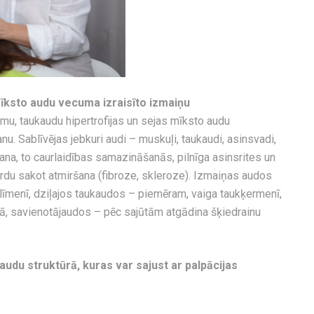
īksto audu vecuma izraisīto izmaiņu
mu, taukaudu hipertrofijas un sejas mīksto audu
. Sablīvējas jebkuri audi – muskuļi, taukaudi, asinsvadi,
ana, to caurlaidības samazināšanās, pilnīga asinsrites un
du sakot atmiršana (fibroze, skleroze). Izmaiņas audos
 līmenī, dziļajos taukaudos – piemēram, vaiga taukķermenī,
, savienotājaudos – pēc sajūtām atgādina šķiedrainu
du struktūrā, kuras var sajust ar palpācijas