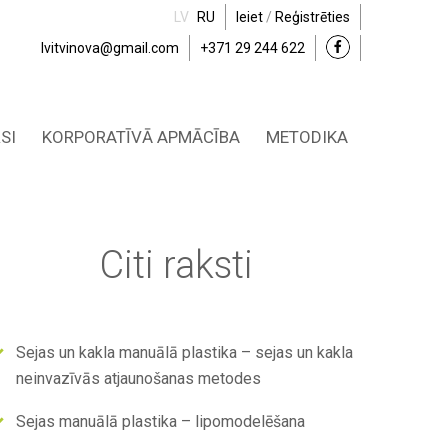
LV
RU
Ieiet
/
Reģistrēties
lvitvinova@gmail.com
+371 29 244 622
SI
KORPORATĪVĀ APMĀCĪBA
METODIKA
Citi raksti
Sejas un kakla manuālā plastika – sejas un kakla
neinvazīvās atjaunošanas metodes
Sejas manuālā plastika – lipomodelēšana