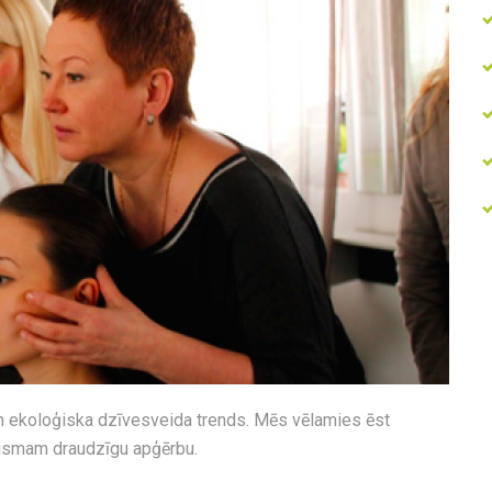
m ekoloģiska dzīvesveida trends. Mēs vēlamies ēst
anismam draudzīgu apģērbu.