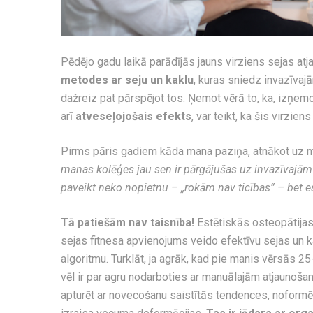
Pēdējo gadu laikā parādījās jauns virziens sejas a
metodes ar seju un kaklu
, kuras sniedz invazīva
dažreiz pat pārspējot tos. Ņemot vērā to, ka, izņemo
arī
atveseļojošais efekts
, var teikt, ka šis virziens
Pirms pāris gadiem kāda mana paziņa, atnākot uz 
manas kolēģes jau sen ir pārgājušas uz invazīvajā
paveikt neko nopietnu – „rokām nav ticības” – bet es
Tā patiešām nav taisnība!
Estētiskās osteopātijas
sejas fitnesa apvienojums veido efektīvu sejas un
algoritmu. Turklāt, ja agrāk, kad pie manis vērsās 2
vēl ir par agru nodarboties ar manuālajām atjaunošan
apturēt ar novecošanu saistītās tendences, noformē