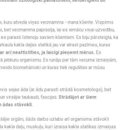
anismam fizioloģiski pamatotiem, lietderīgiem un
e, kuru atveda viņas vecmamma - mana kliente. Vispirms
teni, bet vecmamma paprasīja, lai es iemācu viņai uzvedību,
es parasti īstenoju saviem klientiem. Es biju pārsteigta, ka
aula kakla daļas statikā jau var atrast pazīmes, kuras
r arī neattīstīties, ja laicīgi pieņemt mērus.
Es
sā jebkuru organismu. Es runāju par tām vecuma izmaiņām,
zveido biomehāniski un kuras tiek regulētas ar mūsu
evis sejas āda (ar ādu parasti strādā kosmetologs), bet
 un virsējie taukaudi, fascijas.
Strādājot ar šiem
 ādas stāvoklī.
ekšējie orgāni, šāds darbs uzlabo arī organisma stāvokli
a kakla daļu, muskuļu, kuri izraisa kakla statikas izmaiņas