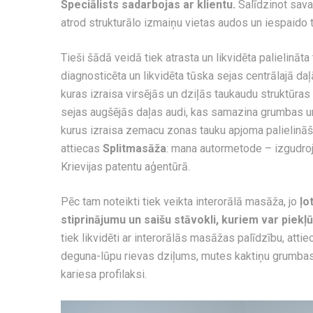
Speciālists sadarbojas ar klientu.
Salīdzinot savas
atrod strukturālo izmaiņu vietas audos un iespaido
Tieši šādā veidā tiek atrasta un likvidēta palielināt
diagnosticēta un likvidēta tūska sejas centrālajā da
kuras izraisa virsējās un dziļās taukaudu struktūras
sejas augšējās daļas audi, kas samazina grumbas un 
kurus izraisa zemacu zonas tauku apjoma palielināš
attiecas
Splitmasāža
: mana autormetode – izgudroju
Krievijas patentu aģentūrā.
Pēc tam noteikti tiek veikta interorālā masāža, jo
ļo
stiprinājumu un saišu stāvokli, kuriem var piek
tiek likvidēti ar interorālās masāžas palīdzību, atti
deguna-lūpu rievas dziļums, mutes kaktiņu grumbas
kariesa profilaksi.