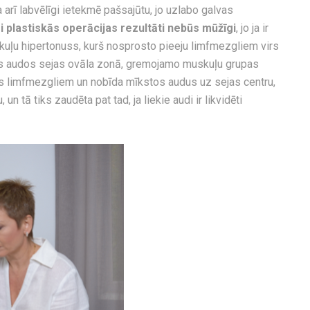
 arī labvēlīgi ietekmē pašsajūtu, jo uzlabo galvas
 plastiskās operācijas rezultāti nebūs mūžīgi
, jo ja ir
kuļu hipertonuss, kurš nosprosto pieeju limfmezgliem virs
os audos sejas ovāla zonā, gremojamo muskuļu grupas
ss limfmezgliem un nobīda mīkstos audus uz sejas centru,
un tā tiks zaudēta pat tad, ja liekie audi ir likvidēti