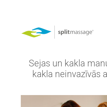
Skip to navigation
Skip to main content
Sejas un kakla manu
kakla neinvazīvās
bl3_0.png