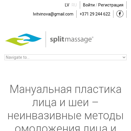
Skip to navigation
Skip to main content
LV
RU
Войти
/
Регистрация
lvitvinova@gmail.com
+371 29 244 622
Мануальная пластика
лица и шеи –
неинвазивные методы
омоложения лица и